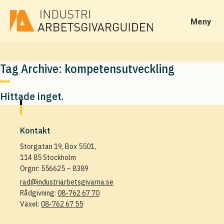
Meny
Tag Archive: kompetensutveckling
Hittade inget.
Kontakt
Storgatan 19, Box 5501,
114 85 Stockholm
Orgnr: 556625 – 8389
rad@industriarbetsgivarna.se
Rådgivning:
08-762 67 70
Växel:
08-762 67 55