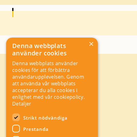
×
Denna webbplats
använder cookies
Denna webbplats använder
Kontakt
cookies för att förbättra
Storgatan 19, Box 5501,
användarupplevelsen. Genom
114 85 Stockholm
att använda vår webbplats
Orgnr: 556625 – 8389
accepterar du alla cookies i
rad@industriarbetsgivarna.se
enlighet med vår cookiepolicy.
Rådgivning:
08-762 67 70
Detaljer
Växel:
08-762 67 55
Hitta snabbt
Strikt nödvändiga
Sitemap
Prestanda
A-Ö