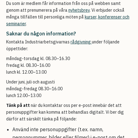
Du som är medlem får information från oss på webben samt
genom att prenumerera på våra
nyhetsbrev
. Vi erbjuder också
många tillfällen till personliga möten på
kurser, konferenser och
seminarier
.
Saknar du någon information?
Kontakta Industriarbetsgivarnas
rådgivning
under följande
öppettider:
måndag-torsdag kl. 08.30–16.30
fredag kl. 08.30–16.00
lunch kl. 12.00–13.00
Under juni, juli och augusti
måndag-fredag 08.30–16.00
lunch 12.00–13.00
Tänk på att
när du kontaktar oss per e-post innebär det att
personuppgifter kan komma att behandlas digitalt. Vi ber dig
därför att särskilt tänka på följande:
Använd inte personuppgifter (t.ex. namn,
personnummer, bilder eller filmer) i e-post om det