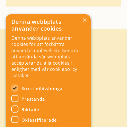
×
Denna webbplats
använder cookies
Denna webbplats använder
Kontakt
cookies för att förbättra
Storgatan 19, Box 5501,
användarupplevelsen. Genom
114 85 Stockholm
att använda vår webbplats
Orgnr: 556625 – 8389
accepterar du alla cookies i
rad@industriarbetsgivarna.se
enlighet med vår cookiepolicy.
Rådgivning:
08-762 67 70
Detaljer
Växel:
08-762 67 55
Hitta snabbt
Strikt nödvändiga
Sitemap
Prestanda
A-Ö
Visa webbplatser
Riktade
industriarbetsgivarna.se
Oklassificerade
Sociala Medier