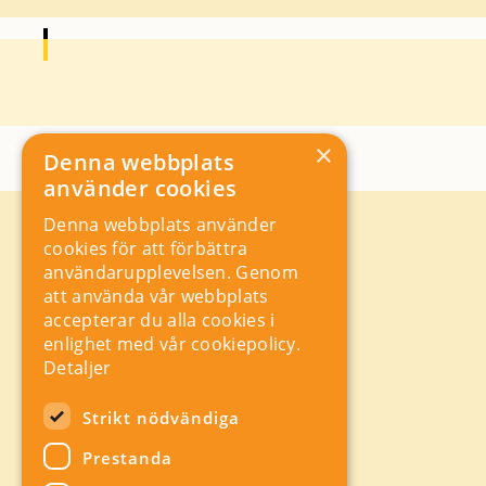
×
Denna webbplats
använder cookies
Denna webbplats använder
Kontakt
cookies för att förbättra
Storgatan 19, Box 5501,
användarupplevelsen. Genom
114 85 Stockholm
att använda vår webbplats
Orgnr: 556625 – 8389
accepterar du alla cookies i
rad@industriarbetsgivarna.se
enlighet med vår cookiepolicy.
Rådgivning:
08-762 67 70
Detaljer
Växel:
08-762 67 55
Hitta snabbt
Strikt nödvändiga
Sitemap
Prestanda
A-Ö