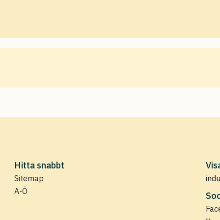
Hitta snabbt
Vis
Sitemap
ind
A-Ö
Soc
Fac