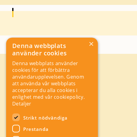
×
Denna webbplats
använder cookies
Denna webbplats använder
Kontakt
cookies för att förbättra
Storgatan 19, Box 5501,
användarupplevelsen. Genom
114 85 Stockholm
att använda vår webbplats
Orgnr: 556625 – 8389
accepterar du alla cookies i
rad@industriarbetsgivarna.se
enlighet med vår cookiepolicy.
Rådgivning:
08-762 67 70
Detaljer
Växel:
08-762 67 55
Hitta snabbt
Strikt nödvändiga
Sitemap
Prestanda
A-Ö