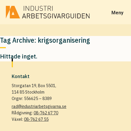
Meny
Tag Archive: krigsorganisering
Hittade inget.
Kontakt
Storgatan 19, Box 5501,
114 85 Stockholm
Orgnr: 556625 – 8389
rad@industriarbetsgivarna.se
Rådgivning:
08-762 67 70
Växel:
08-762 67 55