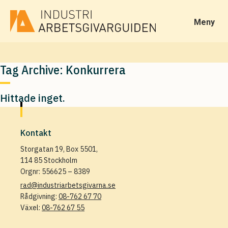
Meny
Tag Archive: Konkurrera
Hittade inget.
Kontakt
Storgatan 19, Box 5501,
114 85 Stockholm
Orgnr: 556625 – 8389
rad@industriarbetsgivarna.se
Rådgivning:
08-762 67 70
Växel:
08-762 67 55