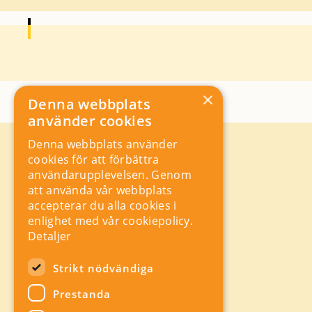
×
Denna webbplats
använder cookies
Denna webbplats använder
Kontakt
cookies för att förbättra
Storgatan 19, Box 5501,
användarupplevelsen. Genom
114 85 Stockholm
att använda vår webbplats
Orgnr: 556625 – 8389
accepterar du alla cookies i
rad@industriarbetsgivarna.se
enlighet med vår cookiepolicy.
Rådgivning:
08-762 67 70
Detaljer
Växel:
08-762 67 55
Hitta snabbt
Strikt nödvändiga
Sitemap
Prestanda
A-Ö