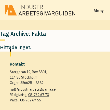
Meny
Tag Archive: Fakta
Hittade inget.
Kontakt
Storgatan 19, Box 5501,
114 85 Stockholm
Orgnr: 556625 – 8389
rad@industriarbetsgivarna.se
Rådgivning:
08-762 67 70
Växel:
08-762 67 55