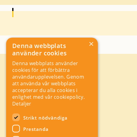
×
Denna webbplats
använder cookies
Denna webbplats använder
Kontakt
cookies för att förbättra
Storgatan 19, Box 5501,
användarupplevelsen. Genom
114 85 Stockholm
att använda vår webbplats
Orgnr: 556625 – 8389
accepterar du alla cookies i
rad@industriarbetsgivarna.se
enlighet med vår cookiepolicy.
Rådgivning:
08-762 67 70
Detaljer
Växel:
08-762 67 55
Hitta snabbt
Strikt nödvändiga
Sitemap
Prestanda
A-Ö