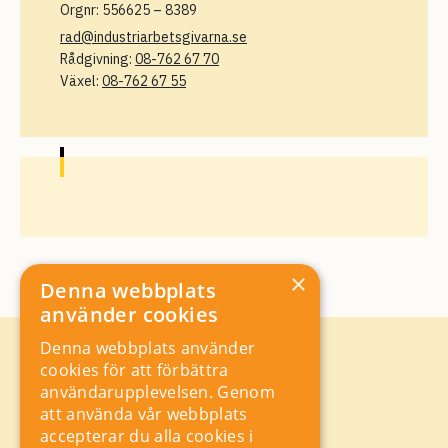
Orgnr: 556625 – 8389
rad@industriarbetsgivarna.se
Rådgivning:
08-762 67 70
Växel:
08-762 67 55
×
Denna webbplats
använder cookies
Denna webbplats använder
Kontakt
cookies för att förbättra
Storgatan 19, Box 5501,
användarupplevelsen. Genom
114 85 Stockholm
att använda vår webbplats
Orgnr: 556625 – 8389
accepterar du alla cookies i
rad@industriarbetsgivarna.se