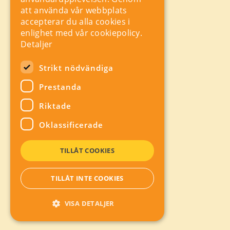
att använda vår webbplats
Orgnr: 556625 – 8389
accepterar du alla cookies i
rad@industriarbetsgivarna.se
enlighet med vår cookiepolicy.
Rådgivning:
08-762 67 70
Detaljer
Växel:
08-762 67 55
Hitta snabbt
Strikt nödvändiga
Sitemap
Prestanda
A-Ö
Visa webbplatser
Riktade
industriarbetsgivarna.se
Oklassificerade
Sociala Medier
Facebook
TILLÅT COOKIES
X
LinkedIn
Instagram
TILLÅT INTE COOKIES
VISA DETALJER
Om sidan
Integritetspolicy