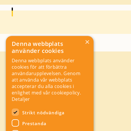
×
Denna webbplats
använder cookies
Denna webbplats använder
Kontakt
cookies för att förbättra
Storgatan 19, Box 5501,
användarupplevelsen. Genom
114 85 Stockholm
att använda vår webbplats
Orgnr: 556625 – 8389
accepterar du alla cookies i
rad@industriarbetsgivarna.se
enlighet med vår cookiepolicy.
Rådgivning:
08-762 67 70
Detaljer
Växel:
08-762 67 55
Hitta snabbt
Strikt nödvändiga
Sitemap
Prestanda
A-Ö