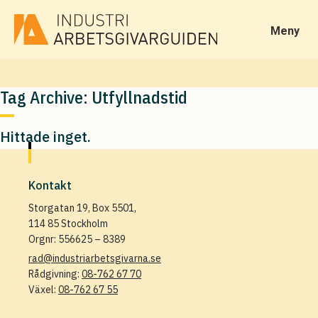
Meny
Tag Archive: Utfyllnadstid
Hittade inget.
Kontakt
Storgatan 19, Box 5501,
114 85 Stockholm
Orgnr: 556625 – 8389
rad@industriarbetsgivarna.se
Rådgivning:
08-762 67 70
Växel:
08-762 67 55