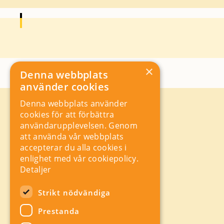
×
Denna webbplats
använder cookies
Denna webbplats använder
Kontakt
cookies för att förbättra
Storgatan 19, Box 5501,
användarupplevelsen. Genom
114 85 Stockholm
att använda vår webbplats
Orgnr: 556625 – 8389
accepterar du alla cookies i
rad@industriarbetsgivarna.se
enlighet med vår cookiepolicy.
Rådgivning:
08-762 67 70
Detaljer
Växel:
08-762 67 55
Hitta snabbt
Strikt nödvändiga
Sitemap
Prestanda
A-Ö