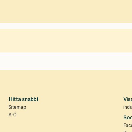
Hitta snabbt
Vis
Sitemap
ind
A-Ö
Soc
Fac