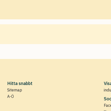
Hitta snabbt
Vis
Sitemap
ind
A-Ö
Soc
Fac