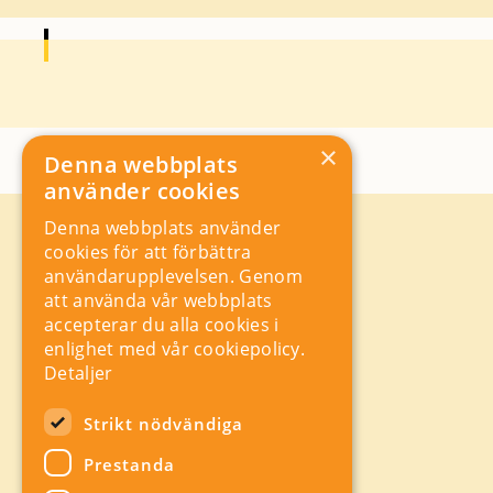
×
Denna webbplats
använder cookies
Denna webbplats använder
Kontakt
cookies för att förbättra
Storgatan 19, Box 5501,
användarupplevelsen. Genom
114 85 Stockholm
att använda vår webbplats
Orgnr: 556625 – 8389
accepterar du alla cookies i
rad@industriarbetsgivarna.se
enlighet med vår cookiepolicy.
Rådgivning:
08-762 67 70
Detaljer
Växel:
08-762 67 55
Hitta snabbt
Strikt nödvändiga
Sitemap
Prestanda
A-Ö