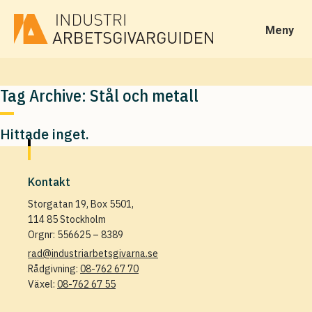
Meny
Tag Archive: Stål och metall
Hittade inget.
Kontakt
Storgatan 19, Box 5501,
114 85 Stockholm
Orgnr: 556625 – 8389
rad@industriarbetsgivarna.se
Rådgivning:
08-762 67 70
Växel:
08-762 67 55