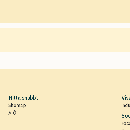
Hitta snabbt
Vis
Sitemap
ind
A-Ö
Soc
Fac