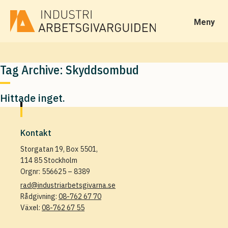
Meny
Tag Archive: Skyddsombud
Hittade inget.
Kontakt
Storgatan 19, Box 5501,
114 85 Stockholm
Orgnr: 556625 – 8389
rad@industriarbetsgivarna.se
Rådgivning:
08-762 67 70
Växel:
08-762 67 55