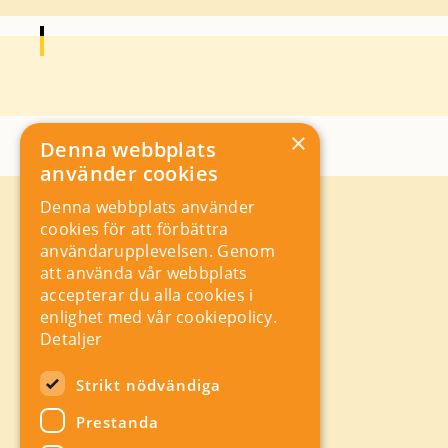
×
Denna webbplats
använder cookies
Denna webbplats använder
Kontakt
cookies för att förbättra
Storgatan 19, Box 5501,
användarupplevelsen. Genom
114 85 Stockholm
att använda vår webbplats
Orgnr: 556625 – 8389
accepterar du alla cookies i
rad@industriarbetsgivarna.se
enlighet med vår cookiepolicy.
Rådgivning:
08-762 67 70
Detaljer
Växel:
08-762 67 55
Hitta snabbt
Strikt nödvändiga
Sitemap
Prestanda
A-Ö