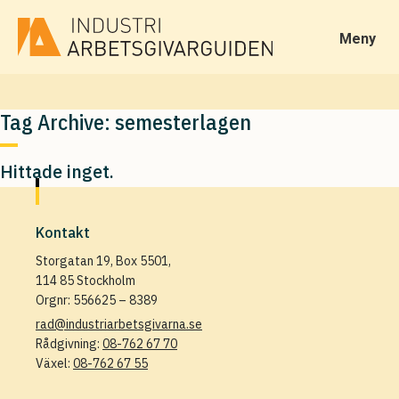
Meny
Tag Archive: semesterlagen
Hittade inget.
Kontakt
Storgatan 19, Box 5501,
114 85 Stockholm
Orgnr: 556625 – 8389
rad@industriarbetsgivarna.se
Rådgivning:
08-762 67 70
Växel:
08-762 67 55