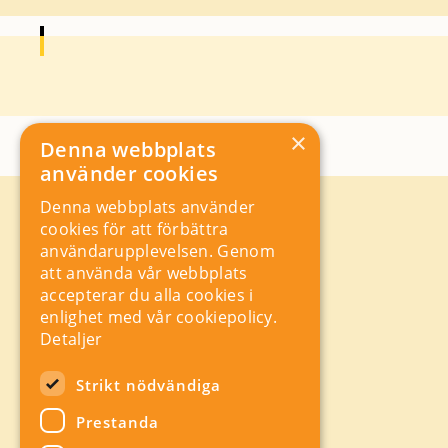
×
Denna webbplats
använder cookies
Denna webbplats använder
Kontakt
cookies för att förbättra
Storgatan 19, Box 5501,
användarupplevelsen. Genom
114 85 Stockholm
att använda vår webbplats
Orgnr: 556625 – 8389
accepterar du alla cookies i
rad@industriarbetsgivarna.se
enlighet med vår cookiepolicy.
Rådgivning:
08-762 67 70
Detaljer
Växel:
08-762 67 55
Hitta snabbt
Strikt nödvändiga
Sitemap
Prestanda
A-Ö