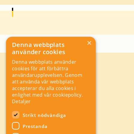
×
Denna webbplats
använder cookies
Denna webbplats använder
Kontakt
cookies för att förbättra
Storgatan 19, Box 5501,
användarupplevelsen. Genom
114 85 Stockholm
att använda vår webbplats
Orgnr: 556625 – 8389
accepterar du alla cookies i
rad@industriarbetsgivarna.se
enlighet med vår cookiepolicy.
Rådgivning:
08-762 67 70
Detaljer
Växel:
08-762 67 55
Hitta snabbt
Strikt nödvändiga
Sitemap
Prestanda
A-Ö