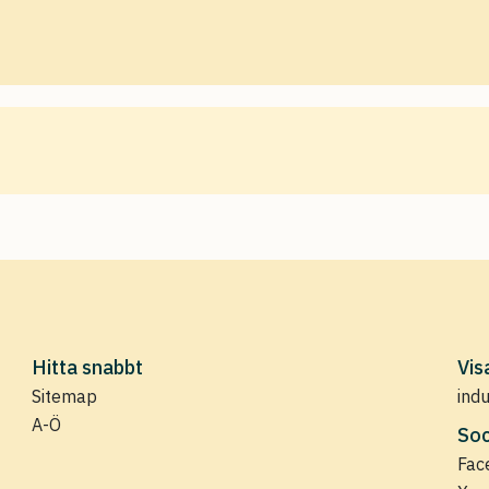
Hitta snabbt
Vis
Sitemap
ind
A-Ö
Soc
Fac