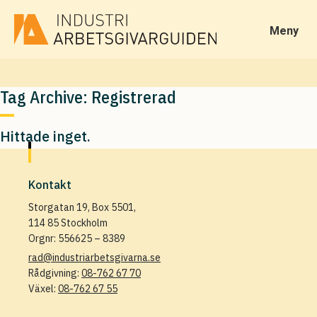
Meny
Tag Archive: Registrerad
Hittade inget.
Kontakt
Storgatan 19, Box 5501,
114 85 Stockholm
Orgnr: 556625 – 8389
rad@industriarbetsgivarna.se
Rådgivning:
08-762 67 70
Växel:
08-762 67 55