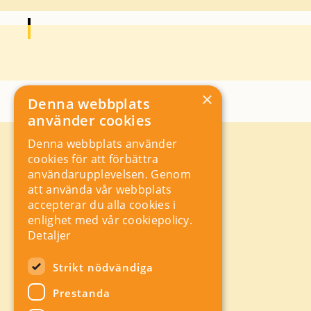
×
Denna webbplats
använder cookies
Denna webbplats använder
Kontakt
cookies för att förbättra
Storgatan 19, Box 5501,
användarupplevelsen. Genom
114 85 Stockholm
att använda vår webbplats
Orgnr: 556625 – 8389
accepterar du alla cookies i
rad@industriarbetsgivarna.se
enlighet med vår cookiepolicy.
Rådgivning:
08-762 67 70
Detaljer
Växel:
08-762 67 55
Hitta snabbt
Strikt nödvändiga
Sitemap
Prestanda
A-Ö