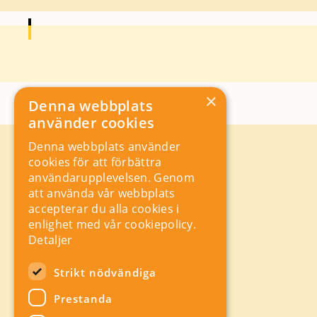
×
Denna webbplats
använder cookies
Denna webbplats använder
Kontakt
cookies för att förbättra
Storgatan 19, Box 5501,
användarupplevelsen. Genom
114 85 Stockholm
att använda vår webbplats
Orgnr: 556625 – 8389
accepterar du alla cookies i
rad@industriarbetsgivarna.se
enlighet med vår cookiepolicy.
Rådgivning:
08-762 67 70
Detaljer
Växel:
08-762 67 55
Hitta snabbt
Strikt nödvändiga
Sitemap
Prestanda
A-Ö