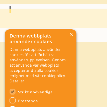
×
Denna webbplats
använder cookies
Denna webbplats använder
Kontakt
cookies för att förbättra
Storgatan 19, Box 5501,
användarupplevelsen. Genom
114 85 Stockholm
att använda vår webbplats
Orgnr: 556625 – 8389
accepterar du alla cookies i
rad@industriarbetsgivarna.se
enlighet med vår cookiepolicy.
Rådgivning:
08-762 67 70
Detaljer
Växel:
08-762 67 55
Hitta snabbt
Strikt nödvändiga
Sitemap
Prestanda
A-Ö