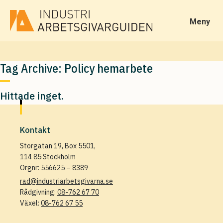
Meny
Tag Archive: Policy hemarbete
Hittade inget.
Kontakt
Storgatan 19, Box 5501,
114 85 Stockholm
Orgnr: 556625 – 8389
rad@industriarbetsgivarna.se
Rådgivning:
08-762 67 70
Växel:
08-762 67 55