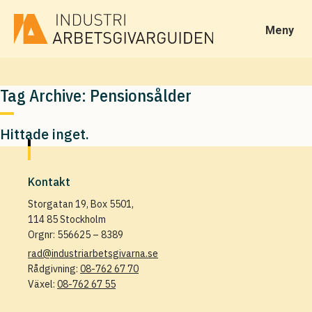
Meny
Tag Archive: Pensionsålder
Hittade inget.
Kontakt
Storgatan 19, Box 5501,
114 85 Stockholm
Orgnr: 556625 – 8389
rad@industriarbetsgivarna.se
Rådgivning:
08-762 67 70
Växel:
08-762 67 55