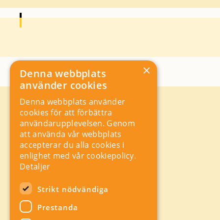
×
Denna webbplats
använder cookies
Denna webbplats använder
Kontakt
cookies för att förbättra
Storgatan 19, Box 5501,
användarupplevelsen. Genom
114 85 Stockholm
att använda vår webbplats
Orgnr: 556625 – 8389
accepterar du alla cookies i
rad@industriarbetsgivarna.se
enlighet med vår cookiepolicy.
Rådgivning:
08-762 67 70
Detaljer
Växel:
08-762 67 55
Hitta snabbt
Strikt nödvändiga
Sitemap
Prestanda
A-Ö