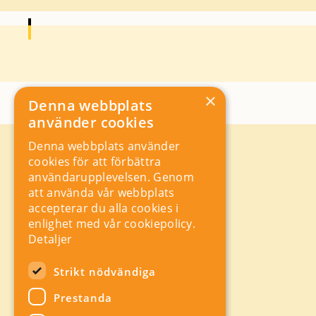
×
Denna webbplats
använder cookies
Denna webbplats använder
Kontakt
cookies för att förbättra
Storgatan 19, Box 5501,
användarupplevelsen. Genom
114 85 Stockholm
att använda vår webbplats
Orgnr: 556625 – 8389
accepterar du alla cookies i
rad@industriarbetsgivarna.se
enlighet med vår cookiepolicy.
Rådgivning:
08-762 67 70
Detaljer
Växel:
08-762 67 55
Hitta snabbt
Strikt nödvändiga
Sitemap
Prestanda
A-Ö