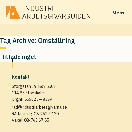
Meny
Tag Archive: Omställning
Hittade inget.
Kontakt
Storgatan 19, Box 5501,
114 85 Stockholm
Orgnr: 556625 – 8389
rad@industriarbetsgivarna.se
Rådgivning:
08-762 67 70
Växel:
08-762 67 55