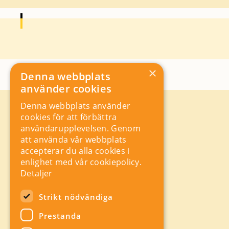
×
Denna webbplats
använder cookies
Denna webbplats använder
Kontakt
cookies för att förbättra
Storgatan 19, Box 5501,
användarupplevelsen. Genom
114 85 Stockholm
att använda vår webbplats
Orgnr: 556625 – 8389
accepterar du alla cookies i
rad@industriarbetsgivarna.se
enlighet med vår cookiepolicy.
Rådgivning:
08-762 67 70
Detaljer
Växel:
08-762 67 55
Hitta snabbt
Strikt nödvändiga
Sitemap
Prestanda
A-Ö