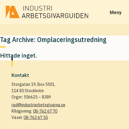
Meny
Tag Archive: Omplaceringsutredning
Hittade inget.
Kontakt
Storgatan 19, Box 5501,
114 85 Stockholm
Orgnr: 556625 – 8389
rad@industriarbetsgivarna.se
Rådgivning:
08-762 67 70
Växel:
08-762 67 55