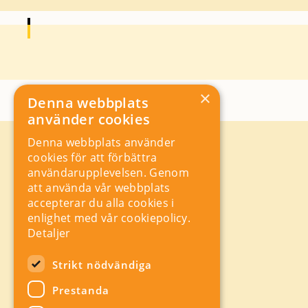
×
Denna webbplats
använder cookies
Denna webbplats använder
Kontakt
cookies för att förbättra
Storgatan 19, Box 5501,
användarupplevelsen. Genom
114 85 Stockholm
att använda vår webbplats
Orgnr: 556625 – 8389
accepterar du alla cookies i
rad@industriarbetsgivarna.se
enlighet med vår cookiepolicy.
Rådgivning:
08-762 67 70
Detaljer
Växel:
08-762 67 55
Hitta snabbt
Strikt nödvändiga
Sitemap
Prestanda
A-Ö