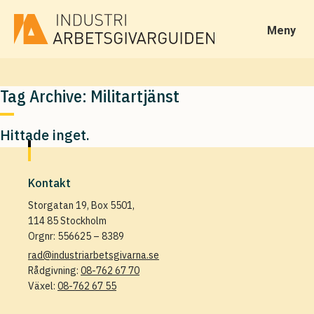
Meny
Tag Archive: Militartjänst
Hittade inget.
Kontakt
Storgatan 19, Box 5501,
114 85 Stockholm
Orgnr: 556625 – 8389
rad@industriarbetsgivarna.se
Rådgivning:
08-762 67 70
Växel:
08-762 67 55