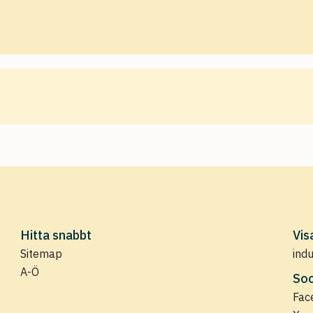
Hitta snabbt
Vis
Sitemap
ind
A-Ö
Soc
Fac