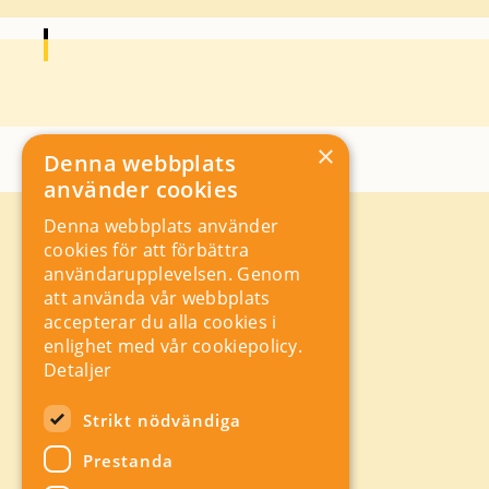
×
Denna webbplats
använder cookies
Denna webbplats använder
Kontakt
cookies för att förbättra
Storgatan 19, Box 5501,
användarupplevelsen. Genom
114 85 Stockholm
att använda vår webbplats
Orgnr: 556625 – 8389
accepterar du alla cookies i
rad@industriarbetsgivarna.se
enlighet med vår cookiepolicy.
Rådgivning:
08-762 67 70
Detaljer
Växel:
08-762 67 55
Hitta snabbt
Strikt nödvändiga
Sitemap
Prestanda
A-Ö