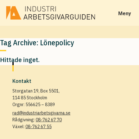
Meny
Tag Archive: Lönepolicy
Hittade inget.
Kontakt
Storgatan 19, Box 5501,
114 85 Stockholm
Orgnr: 556625 – 8389
rad@industriarbetsgivarna.se
Rådgivning:
08-762 67 70
Växel:
08-762 67 55