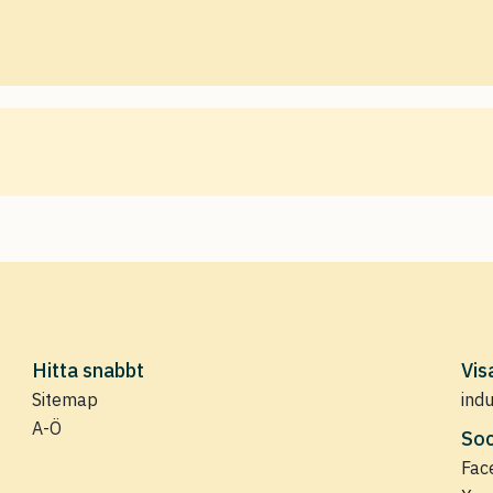
Hitta snabbt
Vis
Sitemap
ind
A-Ö
Soc
Fac