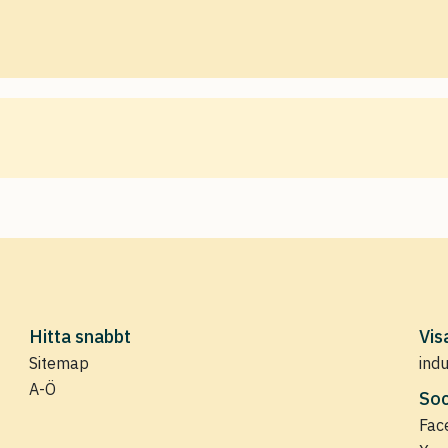
Hitta snabbt
Vis
Sitemap
ind
A-Ö
Soc
Fac