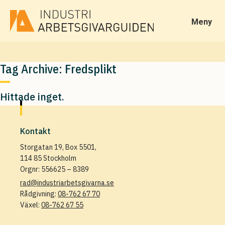
Meny
Tag Archive: Fredsplikt
Hittade inget.
Kontakt
Storgatan 19, Box 5501,
114 85 Stockholm
Orgnr: 556625 – 8389
rad@industriarbetsgivarna.se
Rådgivning:
08-762 67 70
Växel:
08-762 67 55