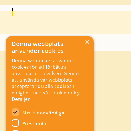
×
Denna webbplats
använder cookies
Denna webbplats använder
Kontakt
cookies för att förbättra
Storgatan 19, Box 5501,
användarupplevelsen. Genom
114 85 Stockholm
att använda vår webbplats
Orgnr: 556625 – 8389
accepterar du alla cookies i
rad@industriarbetsgivarna.se
enlighet med vår cookiepolicy.
Rådgivning:
08-762 67 70
Detaljer
Växel:
08-762 67 55
Hitta snabbt
Strikt nödvändiga
Sitemap
Prestanda
A-Ö