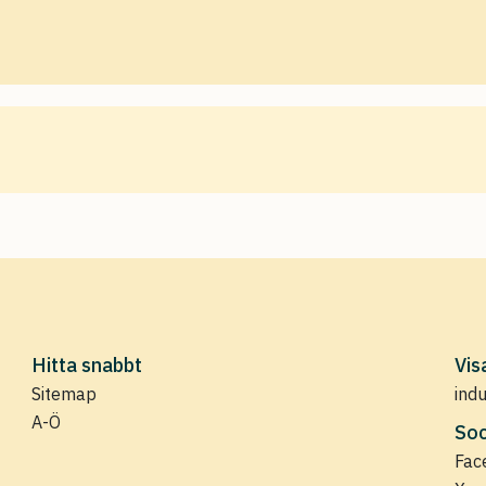
Hitta snabbt
Vis
Sitemap
ind
A-Ö
Soc
Fac