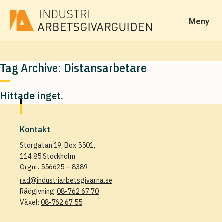
Meny
Tag Archive: Distansarbetare
Hittade inget.
Kontakt
Storgatan 19, Box 5501,
114 85 Stockholm
Orgnr: 556625 – 8389
rad@industriarbetsgivarna.se
Rådgivning:
08-762 67 70
Växel:
08-762 67 55