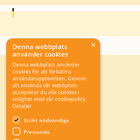
×
Denna webbplats
använder cookies
Denna webbplats använder
Kontakt
cookies för att förbättra
Storgatan 19, Box 5501,
användarupplevelsen. Genom
114 85 Stockholm
att använda vår webbplats
Orgnr: 556625 – 8389
accepterar du alla cookies i
rad@industriarbetsgivarna.se
enlighet med vår cookiepolicy.
Rådgivning:
08-762 67 70
Detaljer
Växel:
08-762 67 55
Hitta snabbt
Strikt nödvändiga
Sitemap
Prestanda
A-Ö