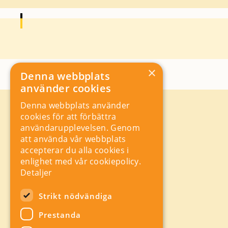
×
Denna webbplats
använder cookies
Denna webbplats använder
Kontakt
cookies för att förbättra
Storgatan 19, Box 5501,
användarupplevelsen. Genom
114 85 Stockholm
att använda vår webbplats
Orgnr: 556625 – 8389
accepterar du alla cookies i
rad@industriarbetsgivarna.se
enlighet med vår cookiepolicy.
Rådgivning:
08-762 67 70
Detaljer
Växel:
08-762 67 55
Hitta snabbt
Strikt nödvändiga
Sitemap
Prestanda
A-Ö