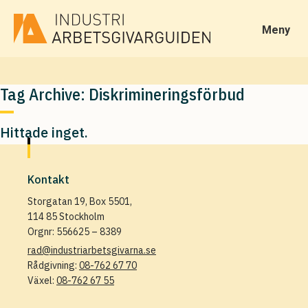
Meny
Tag Archive: Diskrimineringsförbud
Hittade inget.
Kontakt
Storgatan 19, Box 5501,
114 85 Stockholm
Orgnr: 556625 – 8389
rad@industriarbetsgivarna.se
Rådgivning:
08-762 67 70
Växel:
08-762 67 55