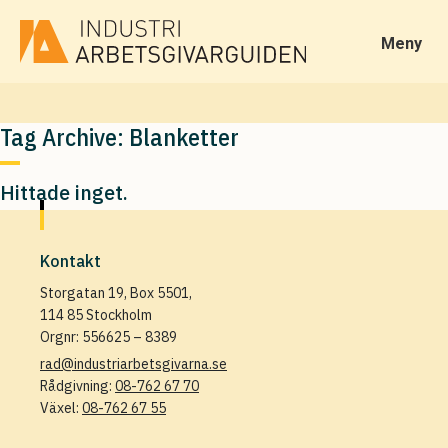
Meny
Tag Archive: Blanketter
Hittade inget.
Kontakt
Storgatan 19, Box 5501,
114 85 Stockholm
Orgnr: 556625 – 8389
rad@industriarbetsgivarna.se
Rådgivning:
08-762 67 70
Växel:
08-762 67 55