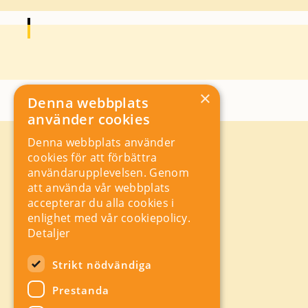
×
Denna webbplats
använder cookies
Denna webbplats använder
Kontakt
cookies för att förbättra
Storgatan 19, Box 5501,
användarupplevelsen. Genom
114 85 Stockholm
att använda vår webbplats
Orgnr: 556625 – 8389
accepterar du alla cookies i
rad@industriarbetsgivarna.se
enlighet med vår cookiepolicy.
Rådgivning:
08-762 67 70
Detaljer
Växel:
08-762 67 55
Hitta snabbt
Strikt nödvändiga
Sitemap
Prestanda
A-Ö