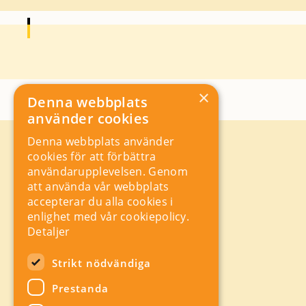
×
Denna webbplats
använder cookies
Denna webbplats använder
Kontakt
cookies för att förbättra
Storgatan 19, Box 5501,
användarupplevelsen. Genom
114 85 Stockholm
att använda vår webbplats
Orgnr: 556625 – 8389
accepterar du alla cookies i
rad@industriarbetsgivarna.se
enlighet med vår cookiepolicy.
Rådgivning:
08-762 67 70
Detaljer
Växel:
08-762 67 55
Hitta snabbt
Strikt nödvändiga
Sitemap
Prestanda
A-Ö