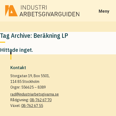
Meny
Tag Archive: Beräkning LP
Hittade inget.
Kontakt
Storgatan 19, Box 5501,
114 85 Stockholm
Orgnr: 556625 – 8389
rad@industriarbetsgivarna.se
Rådgivning:
08-762 67 70
Växel:
08-762 67 55