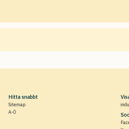
Hitta snabbt
Vis
Sitemap
ind
A-Ö
Soc
Fac