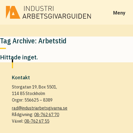
Meny
Tag Archive: Arbetstid
Hittade inget.
Kontakt
Storgatan 19, Box 5501,
114 85 Stockholm
Orgnr: 556625 – 8389
rad@industriarbetsgivarna.se
Rådgivning:
08-762 67 70
Växel:
08-762 67 55