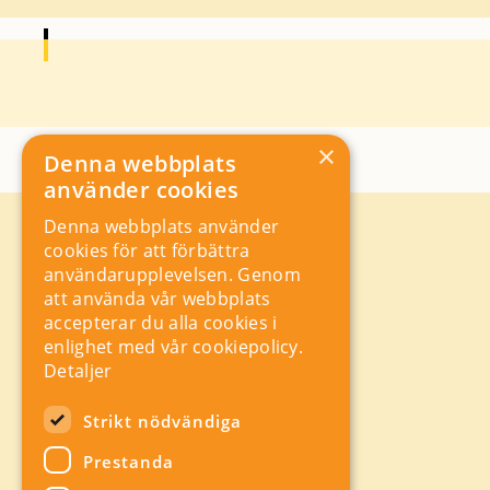
×
Denna webbplats
använder cookies
Denna webbplats använder
Kontakt
cookies för att förbättra
Storgatan 19, Box 5501,
användarupplevelsen. Genom
114 85 Stockholm
att använda vår webbplats
Orgnr: 556625 – 8389
accepterar du alla cookies i
rad@industriarbetsgivarna.se
enlighet med vår cookiepolicy.
Rådgivning:
08-762 67 70
Detaljer
Växel:
08-762 67 55
Hitta snabbt
Strikt nödvändiga
Sitemap
Prestanda
A-Ö