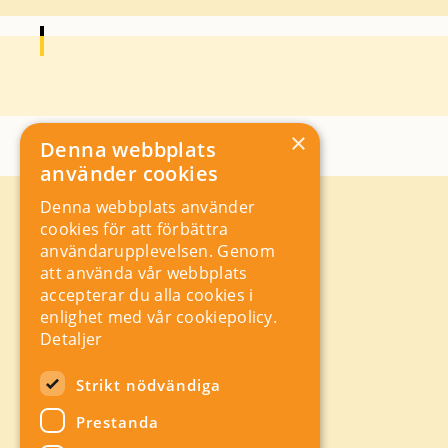
×
Denna webbplats
använder cookies
Denna webbplats använder
Kontakt
cookies för att förbättra
Storgatan 19, Box 5501,
användarupplevelsen. Genom
114 85 Stockholm
att använda vår webbplats
Orgnr: 556625 – 8389
accepterar du alla cookies i
rad@industriarbetsgivarna.se
enlighet med vår cookiepolicy.
Rådgivning:
08-762 67 70
Detaljer
Växel:
08-762 67 55
Hitta snabbt
Strikt nödvändiga
Sitemap
Prestanda
A-Ö