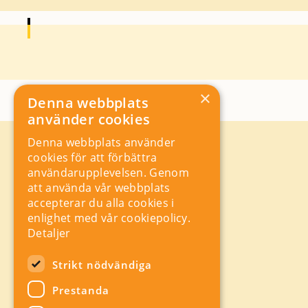
×
Denna webbplats
använder cookies
Denna webbplats använder
Kontakt
cookies för att förbättra
Storgatan 19, Box 5501,
användarupplevelsen. Genom
114 85 Stockholm
att använda vår webbplats
Orgnr: 556625 – 8389
accepterar du alla cookies i
rad@industriarbetsgivarna.se
enlighet med vår cookiepolicy.
Rådgivning:
08-762 67 70
Detaljer
Växel:
08-762 67 55
Hitta snabbt
Strikt nödvändiga
Sitemap
Prestanda
A-Ö