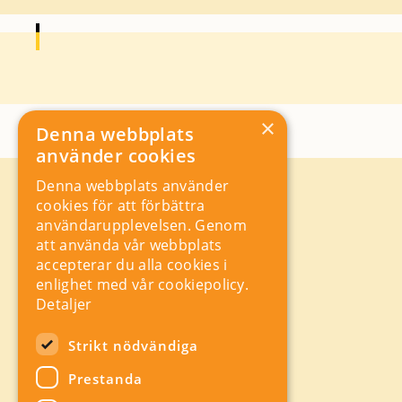
×
Denna webbplats
använder cookies
Denna webbplats använder
Kontakt
cookies för att förbättra
Storgatan 19, Box 5501,
användarupplevelsen. Genom
114 85 Stockholm
att använda vår webbplats
Orgnr: 556625 – 8389
accepterar du alla cookies i
rad@industriarbetsgivarna.se
enlighet med vår cookiepolicy.
Rådgivning:
08-762 67 70
Detaljer
Växel:
08-762 67 55
Hitta snabbt
Strikt nödvändiga
Sitemap
Prestanda
A-Ö