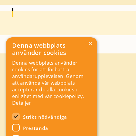
×
Denna webbplats
använder cookies
Denna webbplats använder
Kontakt
cookies för att förbättra
Storgatan 19, Box 5501,
användarupplevelsen. Genom
114 85 Stockholm
att använda vår webbplats
Orgnr: 556625 – 8389
accepterar du alla cookies i
rad@industriarbetsgivarna.se
enlighet med vår cookiepolicy.
Rådgivning:
08-762 67 70
Detaljer
Växel:
08-762 67 55
Hitta snabbt
Strikt nödvändiga
Sitemap
Prestanda
A-Ö