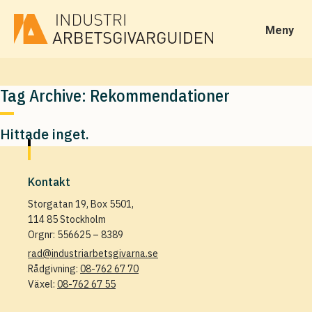
Meny
Tag Archive: Rekommendationer
Hittade inget.
Kontakt
Storgatan 19, Box 5501,
114 85 Stockholm
Orgnr: 556625 – 8389
rad@industriarbetsgivarna.se
Rådgivning:
08-762 67 70
Växel:
08-762 67 55