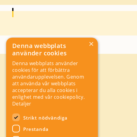
×
Denna webbplats
använder cookies
Denna webbplats använder
Kontakt
cookies för att förbättra
Storgatan 19, Box 5501,
användarupplevelsen. Genom
114 85 Stockholm
att använda vår webbplats
Orgnr: 556625 – 8389
accepterar du alla cookies i
rad@industriarbetsgivarna.se
enlighet med vår cookiepolicy.
Rådgivning:
08-762 67 70
Detaljer
Växel:
08-762 67 55
Hitta snabbt
Strikt nödvändiga
Sitemap
Prestanda
A-Ö