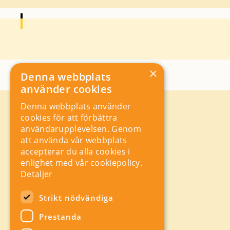
×
Denna webbplats
använder cookies
Denna webbplats använder
Kontakt
cookies för att förbättra
Storgatan 19, Box 5501,
användarupplevelsen. Genom
114 85 Stockholm
att använda vår webbplats
Orgnr: 556625 – 8389
accepterar du alla cookies i
rad@industriarbetsgivarna.se
enlighet med vår cookiepolicy.
Rådgivning:
08-762 67 70
Detaljer
Växel:
08-762 67 55
Hitta snabbt
Strikt nödvändiga
Sitemap
Prestanda
A-Ö