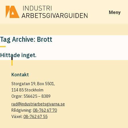
Meny
Tag Archive: Brott
Hittade inget.
Kontakt
Storgatan 19, Box 5501,
114 85 Stockholm
Orgnr: 556625 – 8389
rad@industriarbetsgivarna.se
Rådgivning:
08-762 67 70
Växel:
08-762 67 55