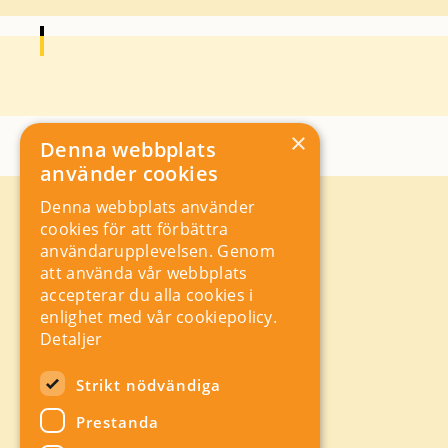
×
Denna webbplats
använder cookies
Denna webbplats använder
Kontakt
cookies för att förbättra
Storgatan 19, Box 5501,
användarupplevelsen. Genom
114 85 Stockholm
att använda vår webbplats
Orgnr: 556625 – 8389
accepterar du alla cookies i
rad@industriarbetsgivarna.se
enlighet med vår cookiepolicy.
Rådgivning:
08-762 67 70
Detaljer
Växel:
08-762 67 55
Hitta snabbt
Strikt nödvändiga
Sitemap
Prestanda
A-Ö