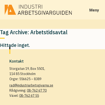
Meny
Tag Archive: Arbetstidsavtal
Hittade inget.
Kontakt
Storgatan 19, Box 5501,
114 85 Stockholm
Orgnr: 556625 – 8389
rad@industriarbetsgivarna.se
Rådgivning:
08-762 67 70
Växel:
08-762 67 55