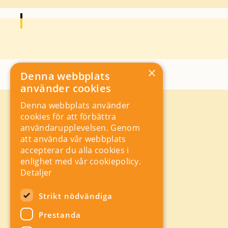
×
Denna webbplats
använder cookies
Denna webbplats använder
Kontakt
cookies för att förbättra
Storgatan 19, Box 5501,
användarupplevelsen. Genom
114 85 Stockholm
att använda vår webbplats
Orgnr: 556625 – 8389
accepterar du alla cookies i
rad@industriarbetsgivarna.se
enlighet med vår cookiepolicy.
Rådgivning:
08-762 67 70
Detaljer
Växel:
08-762 67 55
Hitta snabbt
Strikt nödvändiga
Sitemap
Prestanda
A-Ö